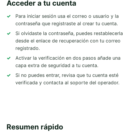
Acceder a tu cuenta
Para iniciar sesión usa el correo o usuario y la
contraseña que registraste al crear tu cuenta.
Si olvidaste la contraseña, puedes restablecerla
desde el enlace de recuperación con tu correo
registrado.
Activar la verificación en dos pasos añade una
capa extra de seguridad a tu cuenta.
Si no puedes entrar, revisa que tu cuenta esté
verificada y contacta al soporte del operador.
Resumen rápido