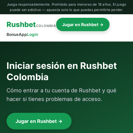
Juega responsablemente. Prohibido para menores de 18 años. El juego
puede ser adictivo — apuesta solo lo que puedas permitirte perder.
Rushbet
Jugar en Rushbet →
COLOMBIA
Bonus
App
Login
Iniciar sesión en Rushbet
Colombia
Cómo entrar a tu cuenta de Rushbet y qué
hacer si tienes problemas de acceso.
Jugar en Rushbet →