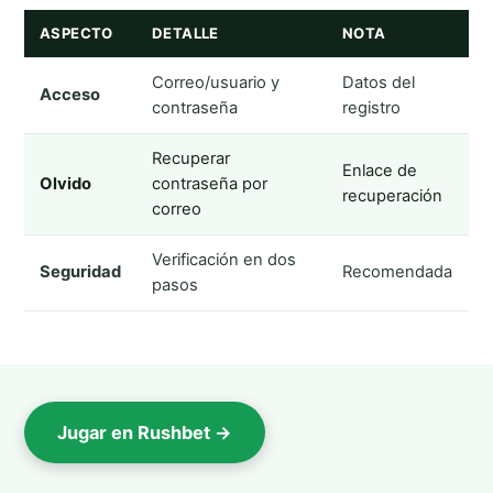
ASPECTO
DETALLE
NOTA
Correo/usuario y
Datos del
Acceso
contraseña
registro
Recuperar
Enlace de
Olvido
contraseña por
recuperación
correo
Verificación en dos
Seguridad
Recomendada
pasos
Jugar en Rushbet →