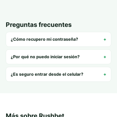
Preguntas frecuentes
¿Cómo recupero mi contraseña?
¿Por qué no puedo iniciar sesión?
¿Es seguro entrar desde el celular?
Más sobre Rushbet